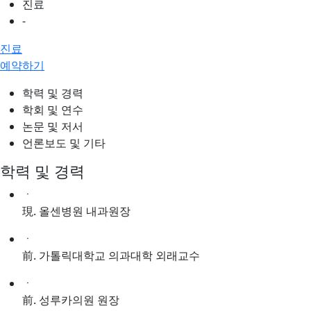
진료
-
진료
예약하기
학력 및 경력
학회 및 연수
논문 및 저서
언론보도 및 기타
학력 및 경력
ㆍ
現. 올센병원 내과원장
ㆍ
前. 가톨릭대학교 의과대학 외래교수
ㆍ
前. 성루카의원 원장