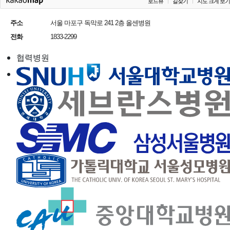
로드뷰
길찾기
지도 크게 보기
주소
서울 마포구 독막로 241 2층 올센병원
전화
1833-2299
협력병원