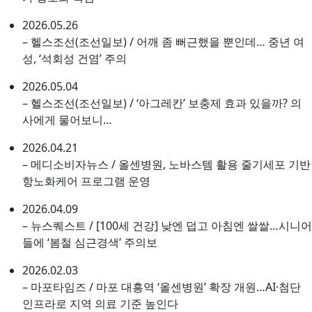
2026.05.26
– 헬스조선(조선일보) / 어깨 좀 뻐근했을 뿐인데… 중년 여
성, ‘석회성 건염’ 주의
2026.05.04
– 헬스조선(조선일보) / ‘아그레칸’ 보충제 효과 있을까? 의
사에게 물어보니…
2026.04.21
– 메디소비자뉴스 / 올센병원, 노바스템 활용 줄기세포 기반
항노화케어 프로그램 운영
2026.04.09
– 뉴스퀘스트 / [100세 건강] 낮엔 덥고 아침엔 쌀쌀…시니어
들에 ‘봄철 심근경색’ 주의보
2026.02.03
– 마포타임즈 / 마포 대흥역 ‘올센병원’ 확장 개원…AI·첨단
인프라로 지역 의료 기준 높인다