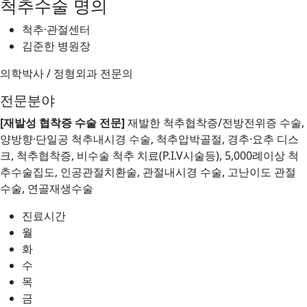
척추수술 명의
척추·관절센터
김준한
병원장
의학박사 / 정형외과 전문의
전문분야
[재발성 협착증 수술 전문]
재발한 척추협착증/전방전위증 수술,
양방향·단일공 척추내시경 수술, 척추압박골절, 경추·요추 디스
크, 척추협착증, 비수술 척추 치료(P.I.V시술등), 5,000례이상 척
추수술집도, 인공관절치환술, 관절내시경 수술, 고난이도 관절
수술, 연골재생수술
진료시간
월
화
수
목
금